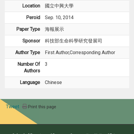
Location
國立中興大學
Peroid
Sep. 10, 2014
Paper Type
海報展示
Sponsor
科技部生命科學研究發展司
Author Type
First Author,Corresponding Author
Number Of
3
Authors
Language
Chinese
Tweet
Print this page