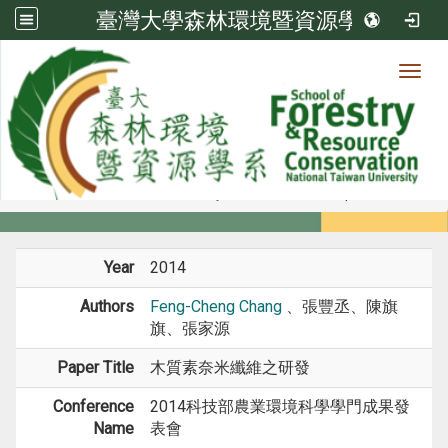
臺灣大學森林環境暨資源學系
Toggl
Member
:::
home
Members
Faculty
Conference Paper
Year
2014
Authors
Feng-Cheng Chang
、張豐丞、陳旗
旗、張家源
Paper Title
木質素奈米纖維之研發
Conference
2014科技部農業環境科學學門成果發
Name
表會