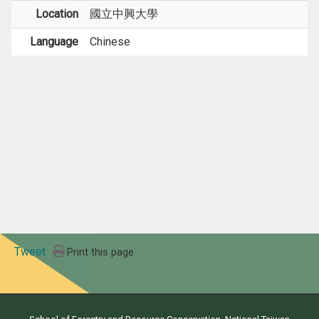
Location
國立中興大學
Language
Chinese
Tweet
Print this page