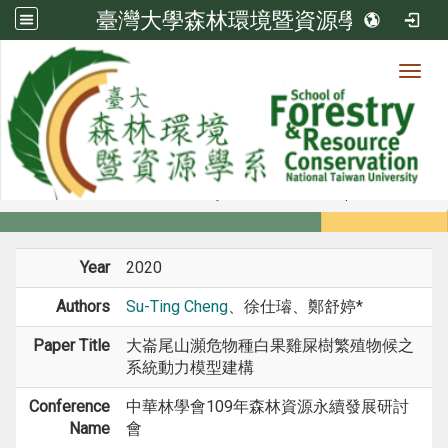
臺灣大學森林環境暨資源學系
Toggl
Member
:::
home
Members
Faculty
Conference Paper
Year
2020
Authors
Su-Ting Cheng
、徐仕璿、鄭舒婷*
Paper Title
大崙尾山瀕危物種白果雞屎樹繁殖物候之
系統動力模型建構
Conference
中華林學會109年森林資源永續發展研討
Name
會