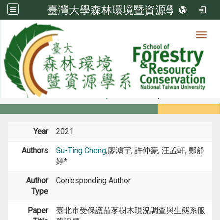
臺灣大學森林環境暨資源學系
Toggl
Member
:::
home
Members
Faculty
Journal Paper
Year
2021
Authors
Su-Ting Cheng
,廖鴻宇, 許仲豪, 汪孟軒, 鄭舒
婷*
Author
Corresponding Author
Type
Paper
臺北市受保護茄苳樹木現況調查與生態系服