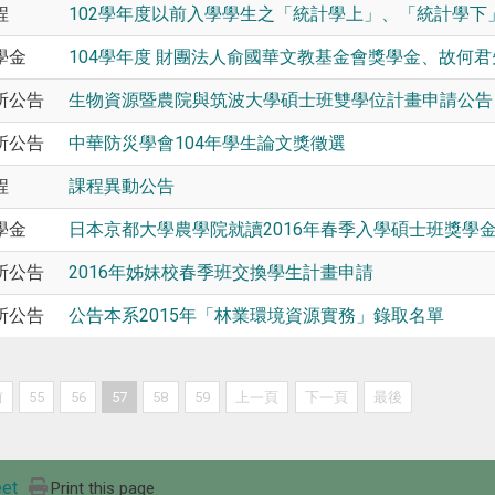
程
102學年度以前入學學生之「統計學上」、「統計學下
學金
104學年度 財團法人俞國華文教基金會獎學金、故何
所公告
生物資源暨農院與筑波大學碩士班雙學位計畫申請公告
所公告
中華防災學會104年學生論文獎徵選
程
課程異動公告
學金
日本京都大學農學院就讀2016年春季入學碩士班獎學
所公告
2016年姊妹校春季班交換學生計畫申請
所公告
公告本系2015年「林業環境資源實務」錄取名單
前
55
56
57
58
59
上一頁
下一頁
最後
et
Print this page