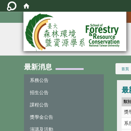
:::
最新消息
:::
首頁
系務公告
最
招生公告
類
課程公告
獎
獎學金公告
系
演講及活動