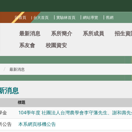
:::
|
|
|
回首頁
|
台大首頁
實驗林首頁
網站導覽
舊網
最新消息
系所簡介
系所成員
招生資
系友會
校園資安
最新消息
新消息
別
標題
學金
104學年度 社團法人台灣農學會李守藩先生、謝和壽
所公告
本系網頁移機公告