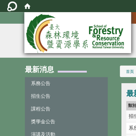
:::
最新消息
:::
首頁
系務公告
最
招生公告
類
課程公告
招
獎學金公告
系
演講及活動