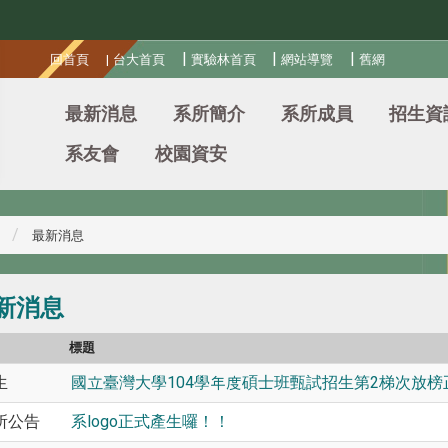
:::
|
|
|
回首頁
|
台大首頁
實驗林首頁
網站導覽
舊網
最新消息
系所簡介
系所成員
招生資
系友會
校園資安
最新消息
新消息
別
標題
生
國立臺灣大學104學年度碩士班甄試招生第2梯次放
所公告
系logo正式產生囉！！