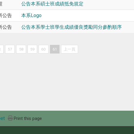
程
公告本系碩士班成績抵免規定
所公告
本系Logo
所公告
公告本系學士班學生成績優良獎勵同分參酌順序
前
57
58
59
60
61
上一頁
et
Print this page