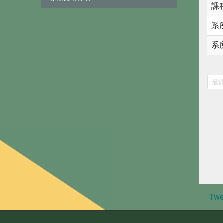
課
系
系
最
Twe