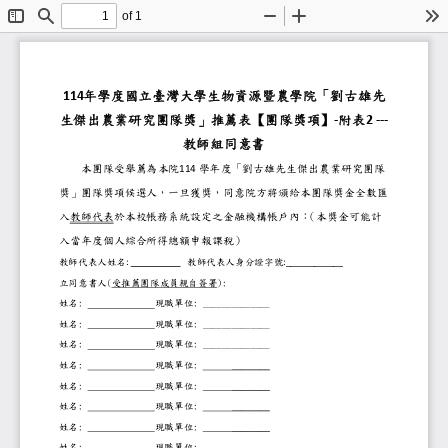
of 1
Toggle
Find
Zoom
Zoom
To
Sidebar
Out
In
年學度國立臺灣大學生物資源
114
生傑出農業研究團隊獎」推薦表
附表
-
2 ---
教師組同意書
本團隊受舉薦為本院
學年度「劉古雄先生傑出農
114
獎」團隊獎項候選人，一旦獲獎，同意院方
入教師代表於本校帳務系統設定之金融機構
（本獎金可能計
入當年度個人綜合所得總額申報課稅）
教師代表人姓名
教師代表人身分證字號
:
:____________
立同意書人
(
受推薦團隊成員親自簽署
):
姓名
:
現職單位
:
＿＿＿＿＿＿＿
姓名
:
現職單位
:
＿＿＿＿＿＿＿
姓名
:
現職單位
:
＿＿＿＿＿＿＿
姓名
:
現職單位
:
＿＿＿＿
姓名
:
現職單位
:
＿＿＿＿
姓名
:
現職單位
:
＿＿＿＿
姓名
:
現職單位
:
＿＿＿＿
姓名
:
現職單位
:
＿＿＿＿