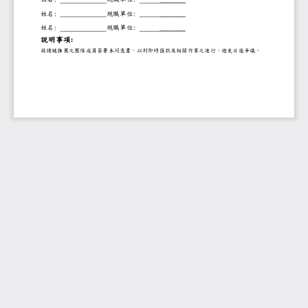
姓名
:
現職單位
:
＿＿＿＿
姓名
:
現職單位
:
＿＿＿＿
說明事項
:
敬請被推薦之團隊成員簽署本同意書，以利即時匯款