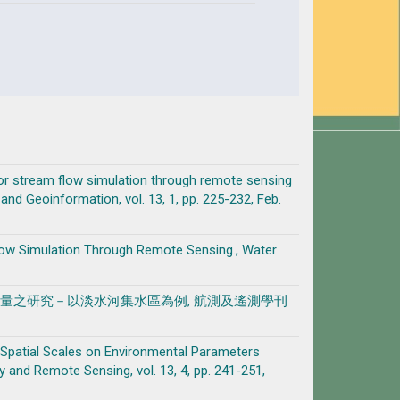
for stream flow simulation through remote sensing
and Geoinformation, vol. 13, 1, pp. 225-232, Feb.
low Simulation Through Remote Sensing., Water
流量之研究－以淡水河集水區為例, 航測及遙測學刊
Spatial Scales on Environmental Parameters
and Remote Sensing, vol. 13, 4, pp. 241-251,