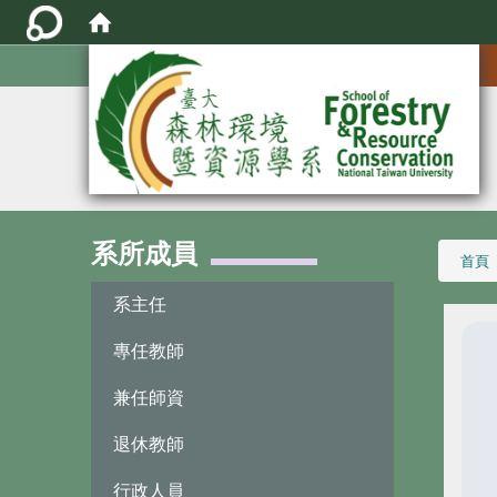
:::
系所成員
:::
首頁
系主任
專任教師
兼任師資
退休教師
行政人員