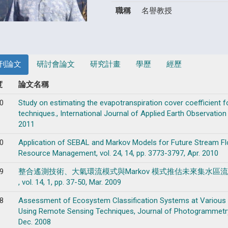
職稱
名譽教授
刊論文
研討會論文
研究計畫
學歷
經歷
度
論文名稱
0
Study on estimating the evapotranspiration cover coefficient 
techniques., International Journal of Applied Earth Observation 
2011
0
Application of SEBAL and Markov Models for Future Stream F
Resource Management, vol. 24, 14, pp. 3773-3797, Apr. 2010
9
整合遙測技術、大氣環流模式與Markov 模式推估未來集水區
, vol. 14, 1, pp. 37-50, Mar. 2009
8
Assessment of Ecosystem Classification Systems at Various 
Using Remote Sensing Techniques, Journal of Photogrammetry 
Dec. 2008