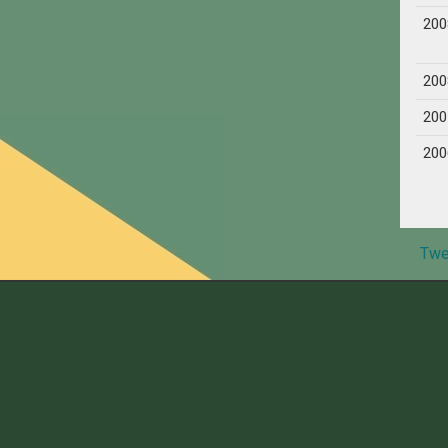
200
200
200
200
Twe