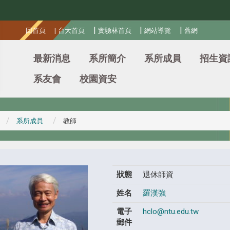
:::
|
|
|
回首頁
|
台大首頁
實驗林首頁
網站導覽
舊網
最新消息
系所簡介
系所成員
招生資
系友會
校園資安
系所成員
教師
狀態
退休師資
姓名
羅漢強
電子
hclo@ntu.edu.tw
郵件