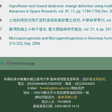
8
Hypothesis-test-based landcover change detection using multi
Advances in Space Research, vol. 41, 11, pp. 1744-1754, Dec. 
8
土地利用與空間尺度對蒸發散量影響之研究, 中華林學季刊, vol. 41, 2, pp
7
臺灣島槐之小孢子發生, 臺大實驗林研究報告, vol. 21, 4, pp. 321-33
6
Microsporogenesis and Microgametogenesis in Reevesia formosan
215-225, Sep. 2006
et
Print this page
本網站著作權屬於國立臺灣大學 森林環境暨資源學系，請詳見
使用規則
。
電話：(02)33664609,23633352 傳真：(02)23654520
E-Mail：
forestry@ntu.edu.tw
| 聯絡我們
地址：106319臺北市大安區羅斯福路四段一號
網站問題請洽：
森林系辦公室
造訪人次 : 19138528
最後更新日期 :
2026-08-05 14:12