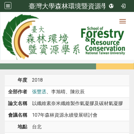
臺灣大學森林環境暨資源學系
Toggl
系所成員
:::
首頁
系所成員
教師
研討會論文
年度
2018
全部作者
張豐丞
、李旭晴、陳欣辰
論文名稱
以纖維素奈米纖維製作氣凝膠及碳材氣凝膠
會議名稱
107年森林資源永續發展研討會
地點
台北