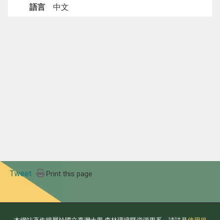
語言
中文
Tweet
Print this page