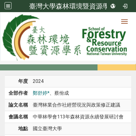
臺灣大學森林環境暨資源學系
Toggl
系所成員
:::
首頁
系所成員
教師
研討會論文
年度
2024
全部作者
鄭舒婷*
、蔡佾成
論文名稱
臺灣林業合作社經營現況與政策修正建議
會議名稱
中華林學會113年森林資源永續發展研討會
地點
國立臺灣大學