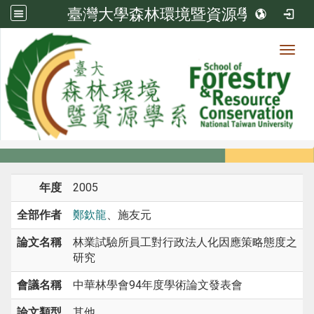
臺灣大學森林環境暨資源學系
Toggl
系所成員
:::
首頁
系所成員
教師
研討會論文
年度
2005
全部作者
鄭欽龍
、施友元
論文名稱
林業試驗所員工對行政法人化因應策略態度之
研究
會議名稱
中華林學會94年度學術論文發表會
論文類型
其他