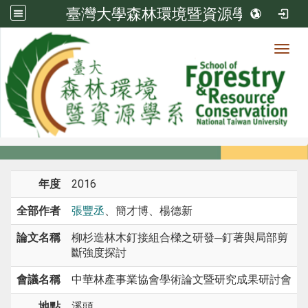
臺灣大學森林環境暨資源學系
Toggl
系所成員
:::
首頁
系所成員
教師
研討會論文
年度
2016
全部作者
張豐丞
、簡才博、楊德新
論文名稱
柳杉造林木釘接組合樑之研發─釘著與局部剪
斷強度探討
會議名稱
中華林產事業協會學術論文暨研究成果研討會
地點
溪頭