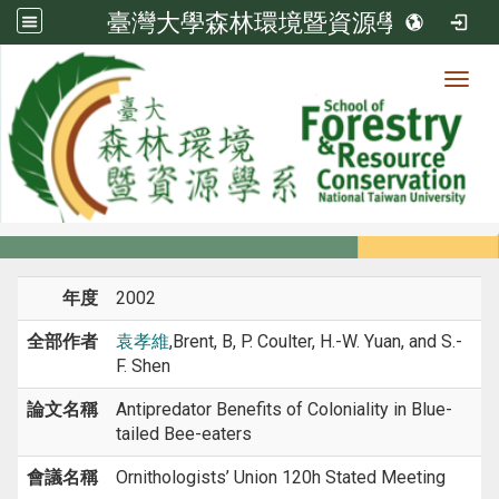
臺灣大學森林環境暨資源學系
Toggl
系所成員
:::
首頁
系所成員
教師
研討會論文
年度
2002
全部作者
袁孝維
,Brent, B, P. Coulter, H.-W. Yuan, and S.-
F. Shen
論文名稱
Antipredator Benefits of Coloniality in Blue-
tailed Bee-eaters
會議名稱
Ornithologists’ Union 120h Stated Meeting