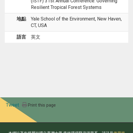
(ISTF) 31st Annual Conference: Governing
Resilient Tropical Forest Systems
地點
Yale School of the Environment, New Haven,
CT, USA
語言
英文
Tweet
Print this page