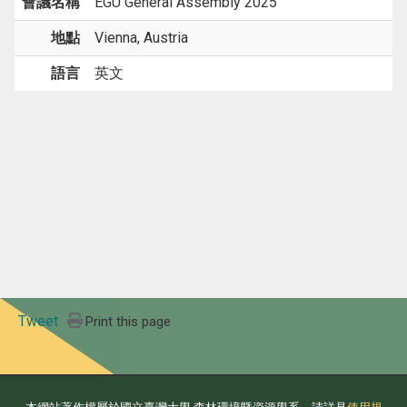
會議名稱
EGU General Assembly 2025
地點
Vienna, Austria
語言
英文
Tweet
Print this page