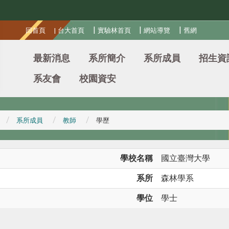
:::
|
|
|
回首頁
|
台大首頁
實驗林首頁
網站導覽
舊網
最新消息
系所簡介
系所成員
招生資
系友會
校園資安
系所成員
教師
學歷
學校名稱
國立臺灣大學
系所
森林學系
學位
學士