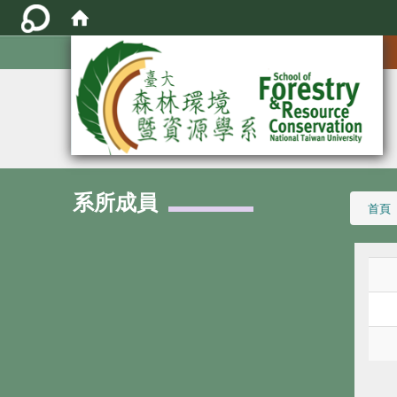
:::
系所成員
:::
首頁