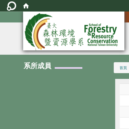
:::
系所成員
:::
首頁