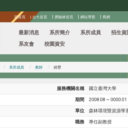
:::
|
|
|
回首頁
|
台大首頁
實驗林首頁
網站導覽
舊網
最新消息
系所簡介
系所成員
招生資
系友會
校園資安
系所成員
教師
經歷
服務機關名稱
國立臺灣大學
期間
2008.08 ~ 0000.01
單位
森林環境暨資源學
職務
專任副教授