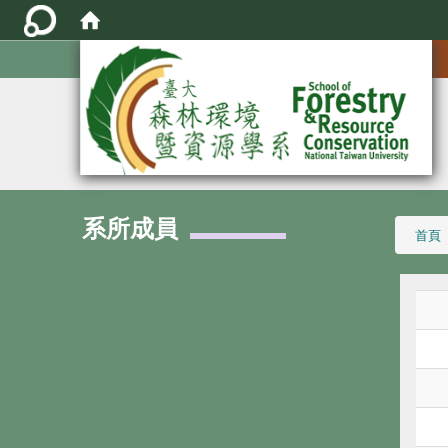
:::
系所成員
:::
首頁