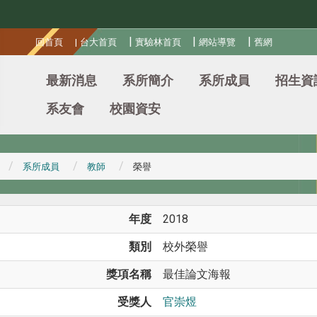
:::
|
|
|
回首頁
|
台大首頁
實驗林首頁
網站導覽
舊網
最新消息
系所簡介
系所成員
招生資
系友會
校園資安
系所成員
教師
榮譽
年度
2018
類別
校外榮譽
獎項名稱
最佳論文海報
受獎人
官崇煜