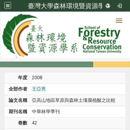
臺灣大學森林環境暨資源學系
Toggl
系所成員
:::
首頁
系所成員
教師
期刊論文
年度
2008
全部作者
王亞男
論文名稱
亞高山地區草原與森林土壤腐植酸之比較
期刊名稱
中華林學季刊
卷數
42