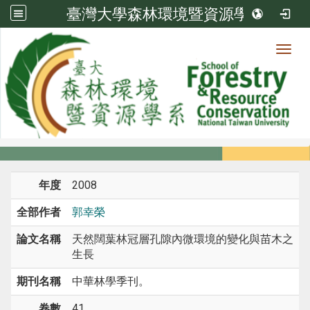
臺灣大學森林環境暨資源學系
Toggl
系所成員
:::
首頁
系所成員
教師
期刊論文
年度
2008
全部作者
郭幸榮
論文名稱
天然闊葉林冠層孔隙內微環境的變化與苗木之
生長
期刊名稱
中華林學季刊。
卷數
41