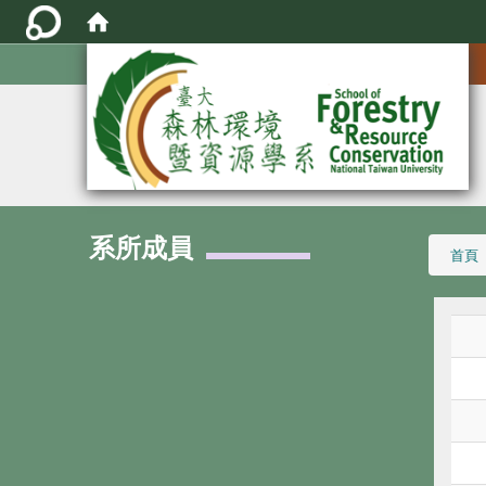
:::
系所成員
:::
首頁