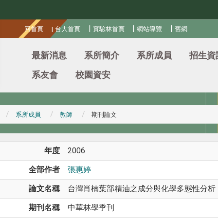
:::
|
|
|
回首頁
|
台大首頁
實驗林首頁
網站導覽
舊網
最新消息
系所簡介
系所成員
招生資
系友會
校園資安
系所成員
教師
期刊論文
年度
2006
全部作者
張惠婷
論文名稱
台灣肖楠葉部精油之成分與化學多態性分析
期刊名稱
中華林學季刊