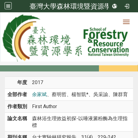
臺灣大學森林環境暨資源學系
Toggl
系所成員
:::
首頁
系所成員
教師
期刊論文
年度
2017
全部作者
余家斌
、蔡明哲、楊智凱*、吳采諭、陳群育
作者類別
First Author
論文名稱
森林浴生理效益初探-以唾液澱粉酶為生理指
標
期刊名稱
台大實驗林研究報告，31(4)，229-242