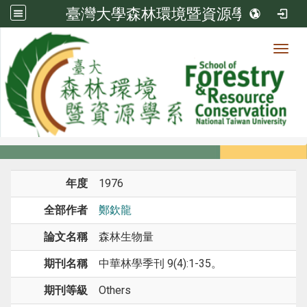
臺灣大學森林環境暨資源學系
Toggl
系所成員
:::
首頁
系所成員
教師
期刊論文
年度
1976
全部作者
鄭欽龍
論文名稱
森林生物量
期刊名稱
中華林學季刊 9(4):1-35。
期刊等級
Others