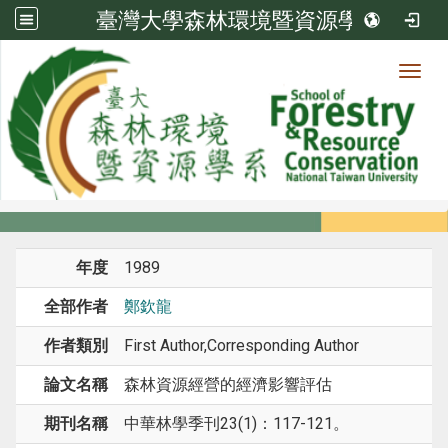
臺灣大學森林環境暨資源學系
Toggl
系所成員
:::
首頁
系所成員
教師
期刊論文
年度
1989
全部作者
鄭欽龍
作者類別
First Author,Corresponding Author
論文名稱
森林資源經營的經濟影響評估
期刊名稱
中華林學季刊23(1)：117-121。