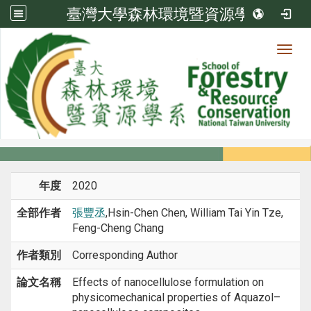
臺灣大學森林環境暨資源學系
Toggl
系所成員
:::
首頁
系所成員
教師
期刊論文
年度
2020
全部作者
張豐丞
,Hsin-Chen Chen, William Tai Yin Tze,
Feng-Cheng Chang
作者類別
Corresponding Author
論文名稱
Effects of nanocellulose formulation on
physicomechanical properties of Aquazol–