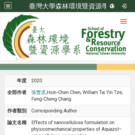
臺灣大學森林環境暨資源學系
Toggl
系所成員
:::
首頁
系所成員
教師
期刊論文
年度
2020
全部作者
張豐丞
,Hsin-Chen Chen, William Tai Yin Tze,
Feng-Cheng Chang
作者類別
Corresponding Author
論文名稱
Effects of nanocellulose formulation on
physicomechanical properties of Aquazol–