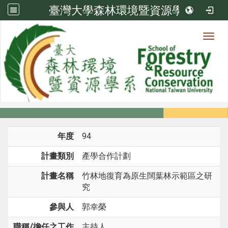
臺灣大學森林環境暨資源學系
Toggl
系所成員
:::
首頁
系所成員
教師
研究計畫
年度
94
計畫類別
產學合作計劃
計畫名稱
竹林地復育為原生闊葉林示範區之研
究
參與人
郭幸榮
職稱/擔任之工作
主持人