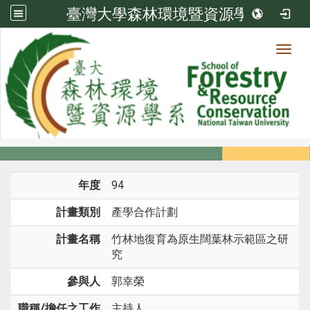
臺灣大學森林環境暨資源學系
Toggl
系所成員
:::
首頁
系所成員
教師
研究計畫
年度
94
計畫類別
產學合作計劃
計畫名稱
竹林地復育為原生闊葉林示範區之研
究
參與人
郭幸榮
職稱/擔任之工作
主持人