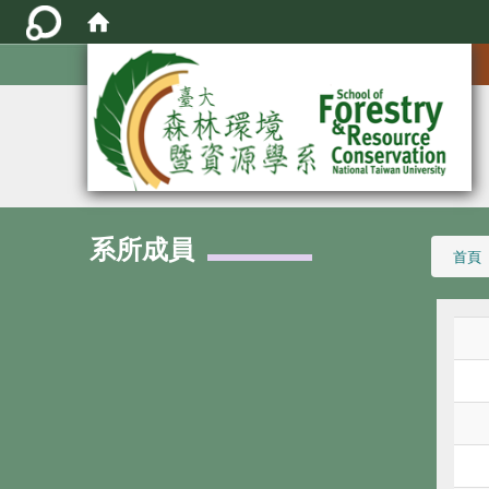
:::
系所成員
:::
首頁