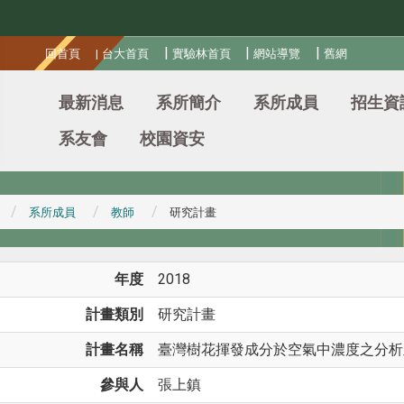
:::
|
|
|
回首頁
|
台大首頁
實驗林首頁
網站導覽
舊網
最新消息
系所簡介
系所成員
招生資
系友會
校園資安
系所成員
教師
研究計畫
年度
2018
計畫類別
研究計畫
計畫名稱
臺灣樹花揮發成分於空氣中濃度之分析及
參與人
張上鎮