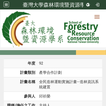
臺灣大學森林環境暨資源學系
Toggl
系所成員
:::
首頁
系所成員
教師
研究計畫
年度
92
計畫類別
產學合作計劃
計畫名稱
全民造林運動實施計畫--造林資訊系
統建置
參與人
邱祈榮
職稱/擔任之工作
主持人