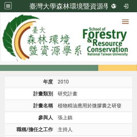
臺灣大學森林環境暨資源學系
Toggl
系所成員
:::
首頁
系所成員
教師
研究計畫
年度
2010
計畫類別
研究計畫
計畫名稱
植物精油應用於微膠囊之研發
參與人
張上鎮
職稱/擔任之工作
主持人