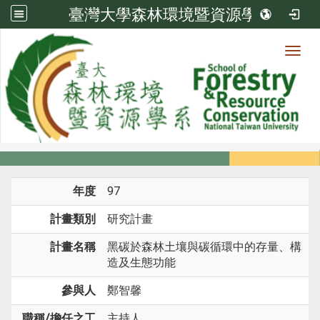
臺灣大學森林環境暨資源學系
Toggl
系所成員
:::
首頁
系所成員
教師
研究計畫
年度
97
計畫類別
研究計畫
計畫名稱
黑碳於森林土壤與碳循環中的存量、構
造及生態功能
參與人
鄭智馨
職稱/擔任之工
主持人