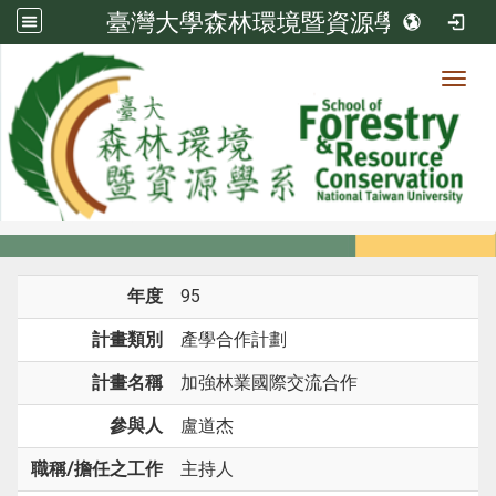
臺灣大學森林環境暨資源學系
Toggl
系所成員
:::
首頁
系所成員
教師
研究計畫
年度
95
計畫類別
產學合作計劃
計畫名稱
加強林業國際交流合作
參與人
盧道杰
職稱/擔任之工作
主持人