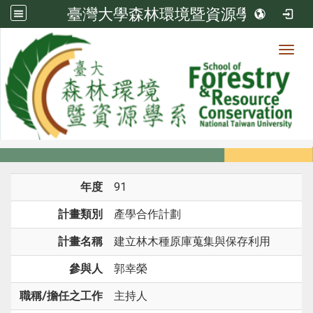
臺灣大學森林環境暨資源學系
Toggl
系所成員
:::
首頁
系所成員
教師
研究計畫
年度
91
計畫類別
產學合作計劃
計畫名稱
建立林木種原庫蒐集與保存利用
參與人
郭幸榮
職稱/擔任之工作
主持人