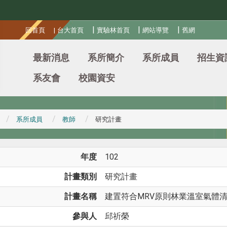
:::
|
|
|
回首頁
|
台大首頁
實驗林首頁
網站導覽
舊網
最新消息
系所簡介
系所成員
招生資
系友會
校園資安
系所成員
教師
研究計畫
年度
102
計畫類別
研究計畫
計畫名稱
建置符合MRV原則林業溫室氣體清冊
參與人
邱祈榮