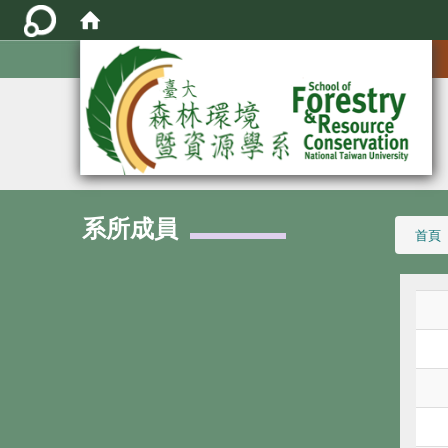
:::
系所成員
:::
首頁