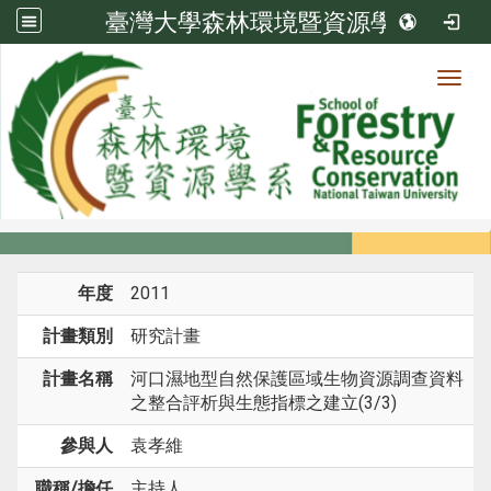
臺灣大學森林環境暨資源學系
Toggl
系所成員
:::
首頁
系所成員
教師
研究計畫
年度
2011
計畫類別
研究計畫
計畫名稱
河口濕地型自然保護區域生物資源調查資料
之整合評析與生態指標之建立(3/3)
參與人
袁孝維
職稱/擔任
主持人