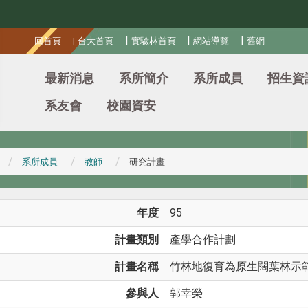
:::
|
|
|
回首頁
|
台大首頁
實驗林首頁
網站導覽
舊網
最新消息
系所簡介
系所成員
招生資
系友會
校園資安
系所成員
教師
研究計畫
年度
95
計畫類別
產學合作計劃
計畫名稱
竹林地復育為原生闊葉林示範區
參與人
郭幸榮