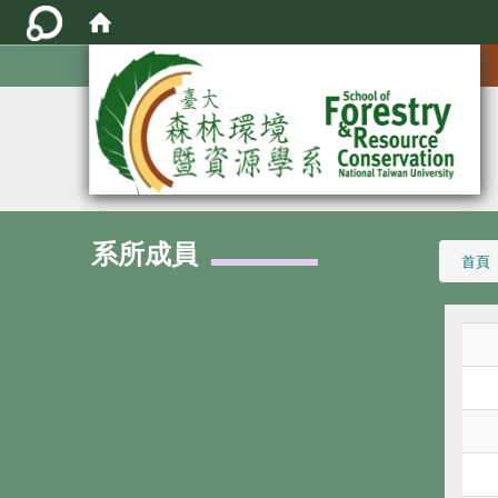
:::
系所成員
:::
首頁