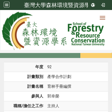
臺灣大學森林環境暨資源學系
Toggl
系所成員
:::
首頁
系所成員
教師
研究計畫
年度
92
計畫類別
產學合作計劃
計畫名稱
育林手冊編撰
參與人
郭幸榮
職稱/擔任之工作
主持人