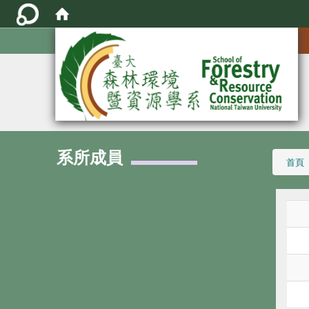
:::
系所成員
:::
首頁