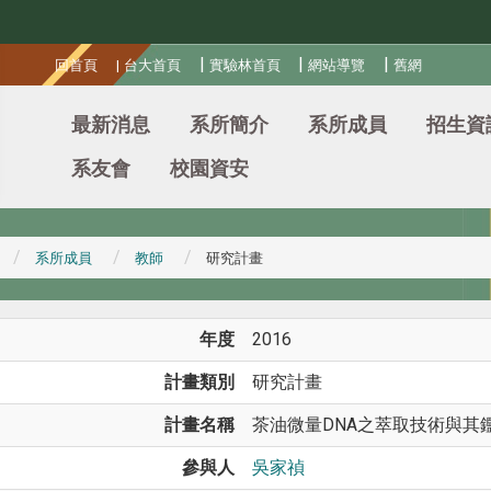
:::
|
|
|
回首頁
|
台大首頁
實驗林首頁
網站導覽
舊網
最新消息
系所簡介
系所成員
招生資
系友會
校園資安
系所成員
教師
研究計畫
年度
2016
計畫類別
研究計畫
計畫名稱
茶油微量DNA之萃取技術與其
參與人
吳家禎