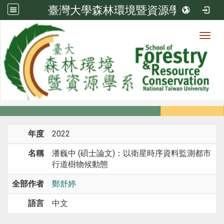
臺灣大學森林環境暨資源學系
Toggl
系所成員
:::
首頁
系所成員
教師
研究
年度
2022
名稱
潘巍中 (碩士論文)：以衛星時序資料監測都市
行道樹物候動態
全部作者
鄭舒婷
語言
中文