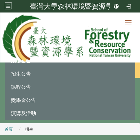
臺灣大學森林環境暨資源學系
Toggl
最新消息
:::
系務公告
招生公告
課程公告
獎學金公告
演講及活動
首頁
招生