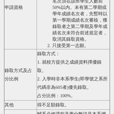
名次須在該班學生人數前
申請資格
50%
以內。未有第二學期或
學年成績名次者，先暫時以
第一學期成績名次審核，獲
錄取者之第二學期及學年成
績名次未符合前述規定者，
取消其錄取資格。
2.
只接受第一志願。
錄取方式：
1.
就校方提供之成績資料擇優錄
錄取方式及占
取。
分比例
2.
入學時非本系學生
(
即學號之系所
代碼非為
605
者
)
優先錄取。
占分比例：
100%
。
其他
得不足額錄取。