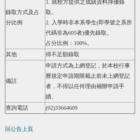
1.
就校方提供之成績資料擇優錄
錄取方式及占
取。
分比例
2.
入學時非本系學生
(
即學號之系所
代碼非為
605
者
)
優先錄取。
占分比例：
100%
。
其他
得不足額錄取
申請方式為上網登記，於本校行事
曆規定申請期限截止前未上網登記
備註
者，不得以任何理由補辦申請手
續。
查詢電話
(02)33664609
回公告上頁