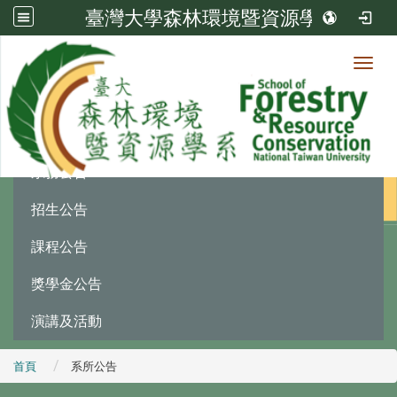
臺灣大學森林環境暨資源學系
Toggl
最新消息
:::
系務公告
招生公告
課程公告
獎學金公告
演講及活動
首頁
系所公告