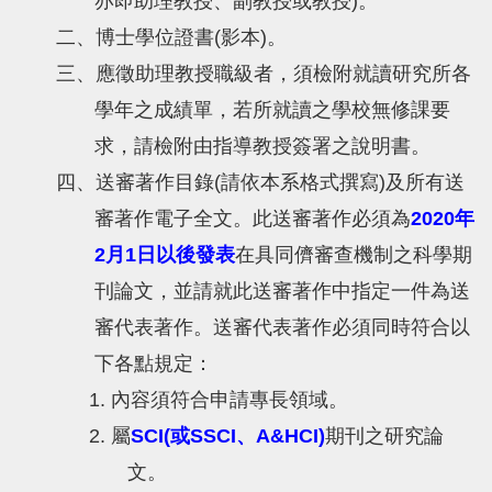
亦即助理教授、副教授或教授)。
二、博士學位證書(影本)。
三、應徵助理教授職級者，須檢附就讀研究所各
學年之成績單，若所就讀之學校無修課要
求，請檢附由指導教授簽署之說明書。
四、送審著作目錄(請依本系格式撰寫)及所有送
審著作電子全文。此送審著作必須為
2020年
2月1日以後發表
在具同儕審查機制之科學期
刊論文，並請就此送審著作中指定一件為送
審代表著作。送審代表著作必須同時符合以
下各點規定：
1. 內容須符合申請專長領域。
2. 屬
SCI(或SSCI、A&HCI)
期刊之研究論
文。