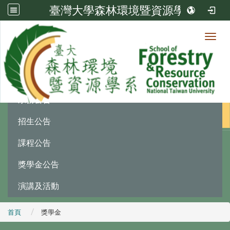
臺灣大學森林環境暨資源學系
Toggl
最新消息
:::
系務公告
招生公告
課程公告
獎學金公告
演講及活動
首頁
獎學金