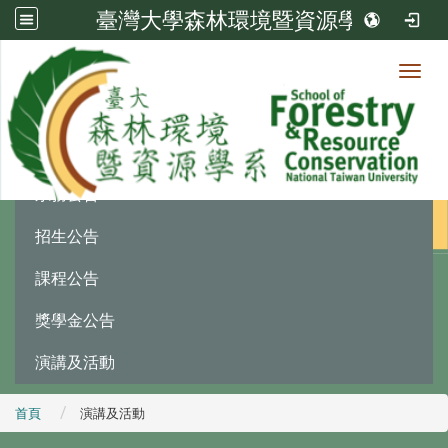
臺灣大學森林環境暨資源學系
Toggl
最新消息
:::
系務公告
招生公告
課程公告
獎學金公告
演講及活動
首頁
演講及活動