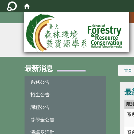
:::
最新消息
:::
首頁
系務公告
最
招生公告
類
課程公告
系
獎學金公告
演講及活動
系