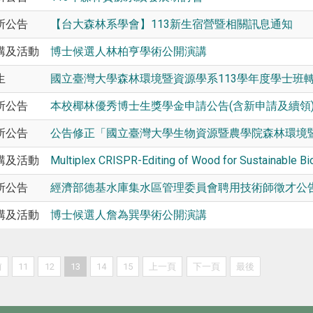
所公告
【台大森林系學會】113新生宿營暨相關訊息通知
講及活動
博士候選人林柏亨學術公開演講
生
國立臺灣大學森林環境暨資源學系113學年度學士班
所公告
本校椰林優秀博士生獎學金申請公告(含新申請及續領
所公告
公告修正「國立臺灣大學生物資源暨農學院森林環境
講及活動
Multiplex CRISPR-Editing of Wood for Sustainable
所公告
經濟部德基水庫集水區管理委員會聘用技術師徵才公
講及活動
博士候選人詹為巽學術公開演講
前
11
12
13
14
15
上一頁
下一頁
最後