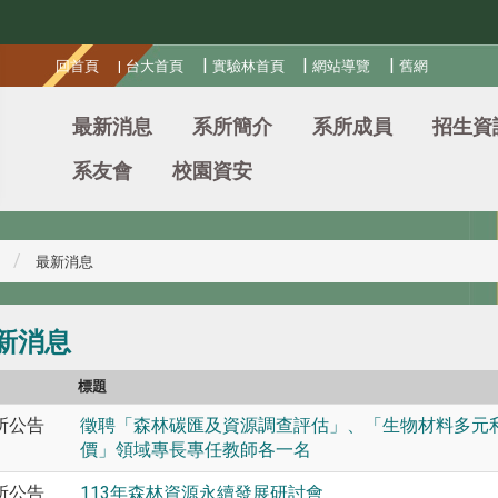
:::
|
|
|
回首頁
|
台大首頁
實驗林首頁
網站導覽
舊網
最新消息
系所簡介
系所成員
招生資
系友會
校園資安
最新消息
新消息
別
標題
所公告
徵聘「森林碳匯及資源調查評估」、「生物材料多元
價」領域專長專任教師各一名
所公告
113年森林資源永續發展研討會