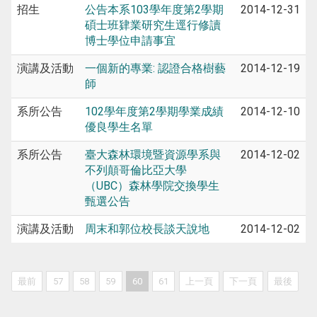
招生
公告本系103學年度第2學期
2014-12-31
碩士班肄業研究生逕行修讀
博士學位申請事宜
演講及活動
一個新的專業: 認證合格樹藝
2014-12-19
師
系所公告
102學年度第2學期學業成績
2014-12-10
優良學生名單
系所公告
臺大森林環境暨資源學系與
2014-12-02
不列顛哥倫比亞大學
（UBC）森林學院交換學生
甄選公告
演講及活動
周末和郭位校長談天說地
2014-12-02
最前
57
58
59
60
61
上一頁
下一頁
最後