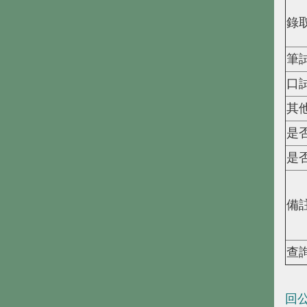
錄
筆
口
其
是
是
備
查
回