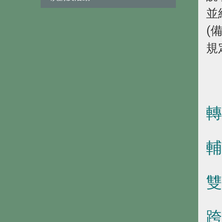
並
(
規
轉
輔
雙
跨