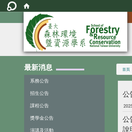
:::
最新消息
:::
首頁
系務公告
公
招生公告
課程公告
202
獎學金公告
公
說
演講及活動