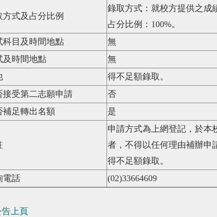
錄取方式：就校方提供之成
取方式及占分比例
占分比例：
100%
。
試科目及時間地點
無
試及時間地點
無
他
得不足額錄取。
否接受第二志願申請
否
否補足轉出名額
是
申請方式為上網登記，於本
註
者，不得以任何理由補辦申
得不足額錄取。
詢電話
(02)33664609
公告上頁