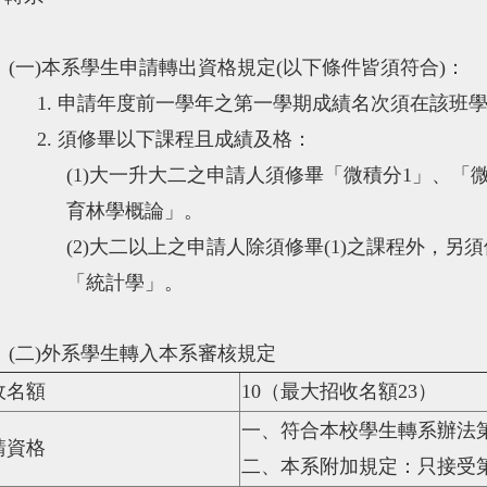
(
一
)
本系學生申請轉出資格規定(以下條件皆須符合)：
1.
申請年度前一學年之第一學期成績名次須在該班
2.
須修畢以下課程且成績及格：
(1)
大一升大二之申請人須修畢「微積分
1
」、「
育林學概論」。
(2)
大二以上之申請人除須修畢(
1)
之課程外，另須
「統計學」。
(
二
)
外系學生轉入本系審核規定
收名額
10
（最大招收名額
23
）
一、符合本校學生轉系辦法
請資格
二、本系附加規定：只接受