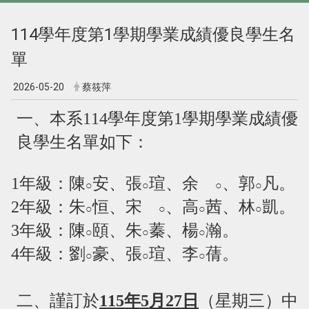
114學年度第1學期學業成績優良學生名
單
2026-05-20
蔡筱萍
一、本系
114
學年度第
1
學期學業成績優
良學生名單如下：
1
年級：陳
安、張
瑄、余
、郭
凡。
○
○
○
○
2
年級：朱
恒、宋
、高
茜、林
凱。
○
○
○
○
3
年級：陳
頤、朱
蓁、楊
瀚。
○
○
○
4
年級：劉
豪、張
瑄、李
蒨。
○
○
○
二、謹訂於
115
年
5
月
27
日
（星期三）中