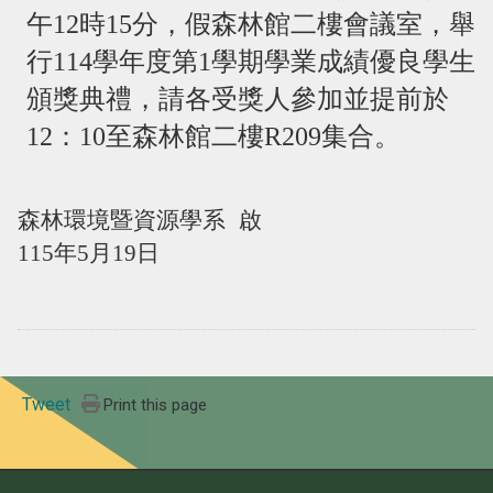
午
12
時
15
分，假森林館二樓會議室，舉
行
114
學年度第
1
學期學業成績優良學生
頒獎典禮，請各受獎人參加並提前於
12
：
10
至森林館二樓
R209
集合。
森林環境暨資源學系
啟
115
年
5
月
19
日
Tweet
Print this page