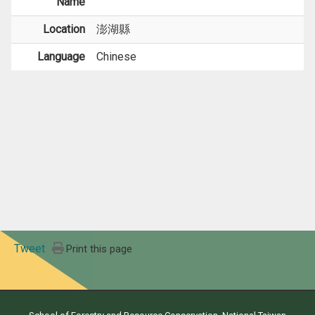
Name
Location
澎湖縣
Language
Chinese
Tweet
Print this page