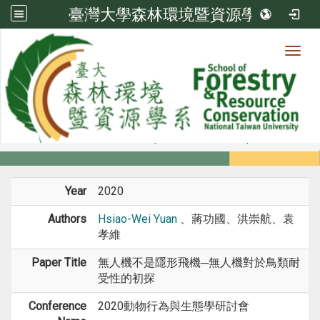
臺灣大學森林環境暨資源學系
Toggl
Member
:::
home
Members
Faculty
Conference Paper
Year
2020
Authors
Hsiao-Wei Yuan
、蔣功國、洪崇航、袁
孝維
Paper Title
無人機不是隱形飛機─無人機對於鳥類耐
受性的初探
Conference
2020動物行為與生態學研討會