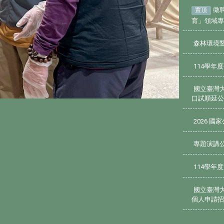
徵
置頂
育」領域
森林環境
114學年
國立臺灣
口試順延公
2026 
專題演講公告
114學年
國立臺灣
個人申請