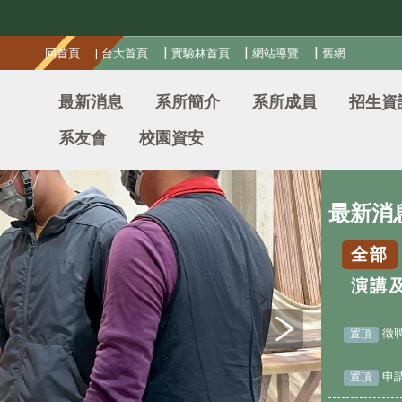
:::
|
|
|
回首頁
|
台大首頁
實驗林首頁
網站導覽
舊網
最新消息
系所簡介
系所成員
招生資
系友會
校園資安
最新消
全部
演講
徵
置頂
申
置頂