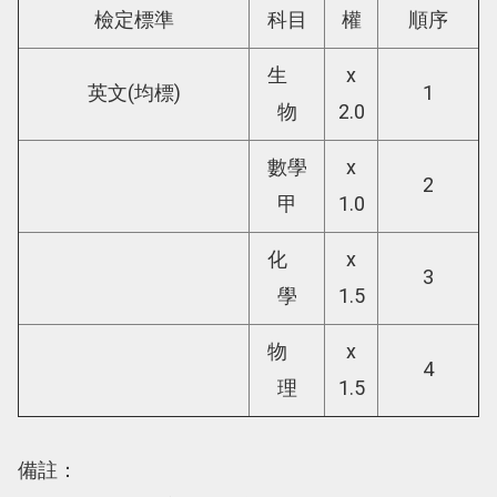
檢定標準
科目
權
順序
生
x
英文(均標)
1
物
2.0
數學
x
2
甲
1.0
化
x
3
學
1.5
物
x
4
理
1.5
備註：